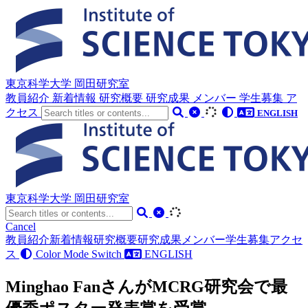
東京科学大学 岡田研究室
教員紹介
新着情報
研究概要
研究成果
メンバー
学生募集
ア
クセス
ENGLISH
東京科学大学 岡田研究室
Cancel
教員紹介
新着情報
研究概要
研究成果
メンバー
学生募集
アクセ
ス
Color Mode Switch
ENGLISH
Minghao FanさんがMCRG研究会で最