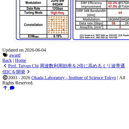
Updated on 2026-06-04
award
Back
|
Home
Prof. Taiyun Chi
周波数利用効率を2倍に高めるミリ波帯通
信ICを開発
2003 - 2026
Okada Laboratory - Institute of Science Tokyo
|
All
Rights Reserved.