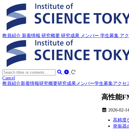
教員紹介
新着情報
研究概要
研究成果
メンバー
学生募集
ア
Cancel
教員紹介
新着情報
研究概要
研究成果
メンバー
学生募集
アクセ
高性能F
2026-02-1
高精度
発振器