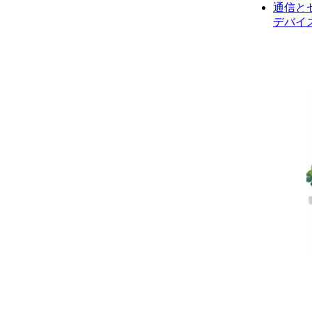
通信とセ
デバイ