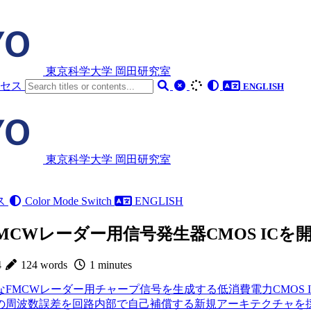
東京科学大学 岡田研究室
クセス
ENGLISH
東京科学大学 岡田研究室
ス
Color Mode Switch
ENGLISH
MCWレーダー用信号発生器CMOS ICを
4
124 words
1 minutes
なFMCWレーダー用チャープ信号を生成する低消費電力CMOS 
の周波数誤差を回路内部で自己補償する新規アーキテクチャを