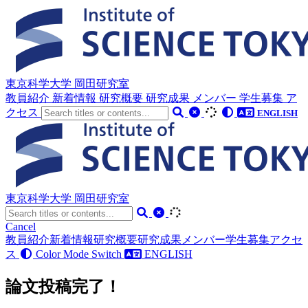
東京科学大学 岡田研究室
教員紹介
新着情報
研究概要
研究成果
メンバー
学生募集
ア
クセス
ENGLISH
東京科学大学 岡田研究室
Cancel
教員紹介
新着情報
研究概要
研究成果
メンバー
学生募集
アクセ
ス
Color Mode Switch
ENGLISH
論文投稿完了！