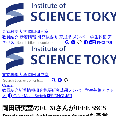
東京科学大学 岡田研究室
教員紹介
新着情報
研究概要
研究成果
メンバー
学生募集
ア
クセス
ENGLISH
東京科学大学 岡田研究室
Cancel
教員紹介
新着情報
研究概要
研究成果
メンバー
学生募集
アクセ
ス
Color Mode Switch
ENGLISH
岡田研究室のFU XiさんがIEEE SSCS