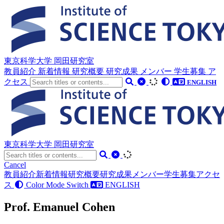
東京科学大学 岡田研究室
教員紹介
新着情報
研究概要
研究成果
メンバー
学生募集
ア
クセス
ENGLISH
東京科学大学 岡田研究室
Cancel
教員紹介
新着情報
研究概要
研究成果
メンバー
学生募集
アクセ
ス
Color Mode Switch
ENGLISH
Prof. Emanuel Cohen